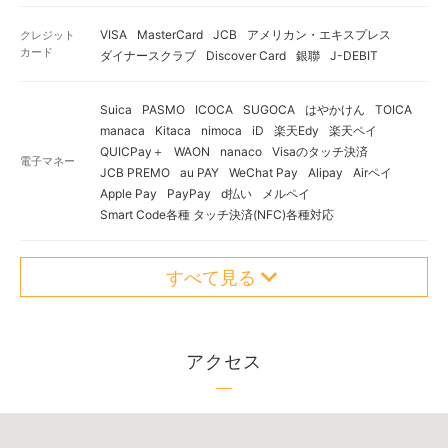
VISA
MasterCard
JCB
アメリカン・エキスプレス
クレジット
カード
ダイナースクラブ
Discover Card
銀聯
J-DEBIT
Suica
PASMO
ICOCA
SUGOCA
はやかけん
TOICA
manaca
Kitaca
nimoca
iD
楽天Edy
楽天ペイ
QUICPay＋
WAON
nanaco
Visaのタッチ決済
電子マネー
JCB PREMO
au PAY
WeChat Pay
Alipay
Airペイ
Apple Pay
PayPay
d払い
メルペイ
Smart Code各種 タッチ決済(NFC)各種対応
すべて見る
アクセス