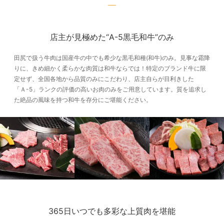
店主が見極めた“A-5黒毛和牛”のみ
田尻で扱う牛肉は国産牛の中でも希少な黒毛和種(和牛)のみ。見事な霜降
りに、きめ細かく柔らかな肉質は和牛ならでは！特定のブランド牛に限
定せず、全国各地から品質のみにこだわり、店主自らが目利きした
「Ａ-5」ランクの評価の高いお肉のみをご用意しています。質を追求し
た絶品の風味を持つ和牛を存分にご堪能ください。
365日いつでも多彩な上質肉を堪能