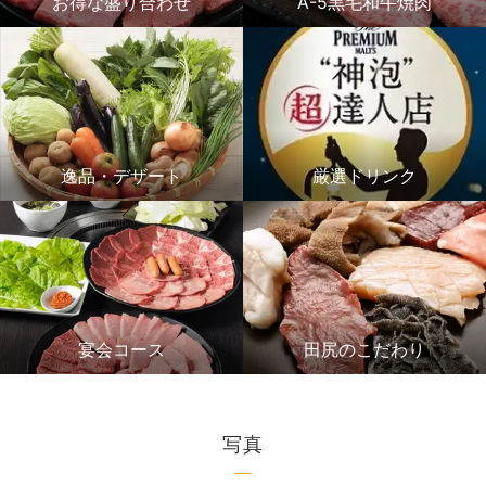
お得な盛り合わせ
A-5黒毛和牛焼肉
逸品・デザート
厳選ドリンク
宴会コース
田尻のこだわり
写真